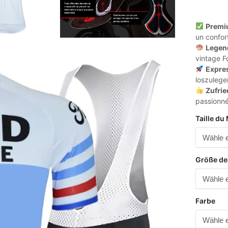
Premi
un confor
Legen
vintage F
Expre
loszulege
Zufrie
passionné
Taille du 
Größe de
Farbe