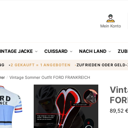
Mein Konto
INTAGE JACKE
CUISSARD
NACH LAND
ZUB
NG
2 GEKAUFT = 1 ANGEBOTEN
ZUFRIEDEN ODER GELD
rer
Vintage Sommer Outfit FORD FRANKREICH
/
Vin
FOR
89,52