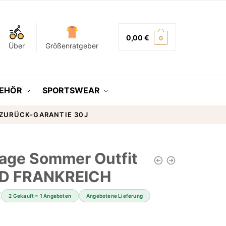
0,00
€
0
Über
Größenratgeber
EHÖR
SPORTSWEAR
-ZURÜCK-GARANTIE 30J
tage Sommer Outfit
D FRANKREICH
€
2 Gekauft = 1 Angeboten
Angebotene Lieferung