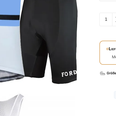
Lie
Me
Größ