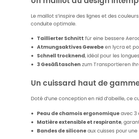
Un maillot au design intemp
Le maillot s’inspire des lignes et des coul
conduite optimale.
Taillierter Schnitt
für eine bessere Aero
Atmungsaktives Gewebe
en lycra et pol
Schnell trocknend
, idéal pour les longues
3 Gesäßtaschen
zum Transportieren Ihre
Un cuissard haut de gamme 
Doté d’une conception en nid d’abeille, ce c
Peau de chamois ergonomique
avec 3 
Matière extensible et respirante
, garan
Bandes de silicone
aux cuisses pour une