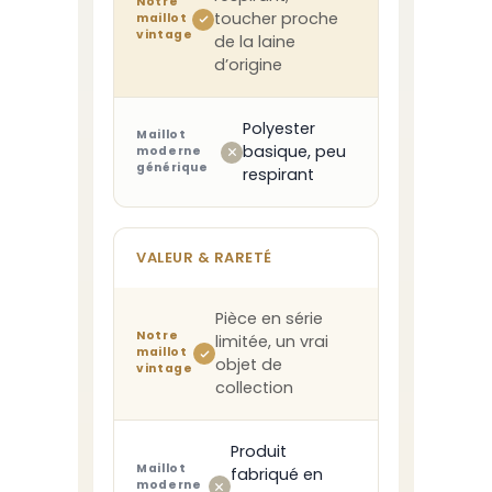
Notre
toucher proche
maillot
vintage
de la laine
d’origine
Polyester
Maillot
basique, peu
moderne
générique
respirant
VALEUR & RARETÉ
Pièce en série
Notre
limitée, un vrai
maillot
objet de
vintage
collection
Produit
Maillot
fabriqué en
moderne