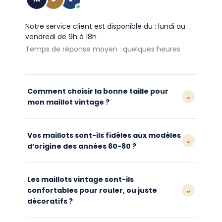
Notre service client est disponible du : lundi au
vendredi de 9h à 18h
Temps de réponse moyen : quelques heures
Comment choisir la bonne taille pour
⌄
mon maillot vintage ?
Nos maillots vintage ont une coupe fidèle à
l’époque, souvent plus ajustée que les
Vos maillots sont-ils fidèles aux modèles
⌄
maillots modernes. Nous vous
d’origine des années 60-80 ?
recommandons de consulter notre guide
des tailles disponible sur chaque fiche
Oui, chaque maillot est conçu à partir de
produit, et de prendre une taille au-dessus
visuels et de coloris d’époque pour
Les maillots vintage sont-ils
si vous êtes entre deux tailles.
reproduire fidèlement les tenues des
confortables pour rouler, ou juste
⌄
grandes équipes cyclistes historiques, tout
décoratifs ?
en conservant une matière plus
confortable au quotidien.