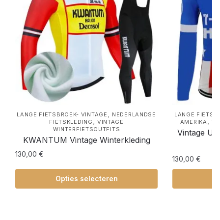
,
LANGE FIETSBROEK- VINTAGE
NEDERLANDSE
LANGE FIETSB
,
,
FIETSKLEDING
VINTAGE
AMERIKA
VI
WINTERFIETSOUTFITS
Vintage U
KWANTUM Vintage Winterkleding
130,00
€
130,00
€
Opties selecteren
Op