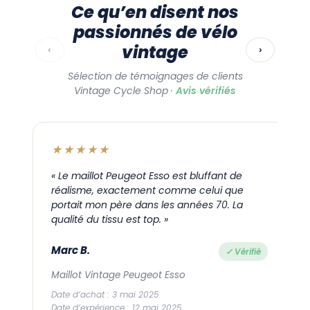
Ce qu’en disent nos
passionnés de vélo
vintage
‹
›
Sélection de témoignages de clients
Vintage Cycle Shop ·
Avis vérifiés
★★★★★
« Le maillot Peugeot Esso est bluffant de
réalisme, exactement comme celui que
portait mon père dans les années 70. La
l
qualité du tissu est top. »
Marc B.
✓ Vérifié
Maillot Vintage Peugeot Esso
Date d’achat : 3 mai 2025
D
Date d’expérience : 12 mai 2025
D