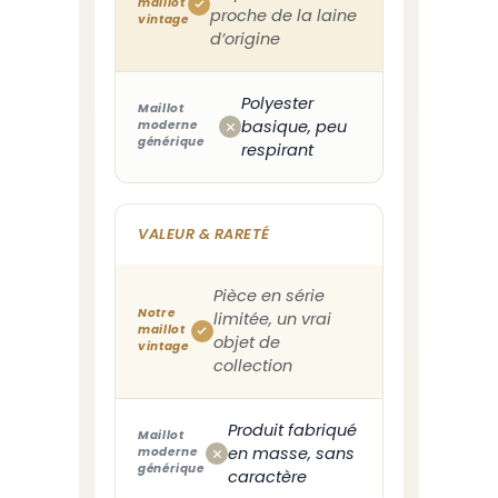
maillot
proche de la laine
vintage
d’origine
Polyester
Maillot
basique, peu
moderne
générique
respirant
VALEUR & RARETÉ
Pièce en série
Notre
limitée, un vrai
maillot
objet de
vintage
collection
Produit fabriqué
Maillot
en masse, sans
moderne
générique
caractère