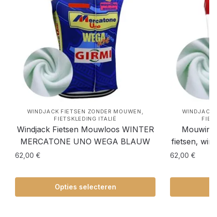
,
WINDJACK FIETSEN ZONDER MOUWEN
WINDJACK 
FIETSKLEDING ITALIË
FIET
Windjack Fietsen Mouwloos WINTER
Mouwingl
MERCATONE UNO WEGA BLAUW
fietsen, win
62,00
€
62,00
€
Opties selecteren
Op