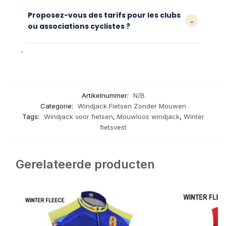
paiement.
Vous disposez de 30 jours après réception
pour nous retourner un article non porté,
Proposez-vous des tarifs pour les clubs
⌄
dans son emballage d’origine, afin d’obtenir
ou associations cyclistes ?
un échange ou un remboursement.
Oui, nous proposons des tarifs dégressifs
`
pour les commandes groupées de clubs,
associations ou événements. Contactez
notre service client avec le détail de votre
demande pour obtenir un devis.
Artikelnummer:
N/B
Categorie:
Windjack Fietsen Zonder Mouwen
Tags:
Windjack voor fietsen
,
Mouwloos windjack
,
Winter
fietsvest
Gerelateerde producten