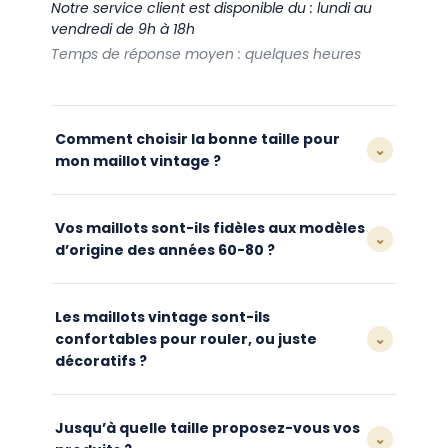
Notre service client est disponible du : lundi au
vendredi de 9h à 18h
Temps de réponse moyen : quelques heures
Comment choisir la bonne taille pour
⌄
mon maillot vintage ?
Nos maillots vintage ont une coupe fidèle à
l’époque, souvent plus ajustée que les
Vos maillots sont-ils fidèles aux modèles
⌄
maillots modernes. Nous vous
d’origine des années 60-80 ?
recommandons de consulter notre guide
des tailles disponible sur chaque fiche
Oui, chaque maillot est conçu à partir de
produit, et de prendre une taille au-dessus
visuels et de coloris d’époque pour
Les maillots vintage sont-ils
si vous êtes entre deux tailles.
reproduire fidèlement les tenues des
confortables pour rouler, ou juste
⌄
grandes équipes cyclistes historiques, tout
décoratifs ?
en conservant une matière plus confortable
au quotidien.
Nos maillots sont pensés pour être portés
en selle : tissu technique respirant, poches
Jusqu’à quelle taille proposez-vous vos
⌄
dorsales fonctionnelles et coupe cycliste. Ils