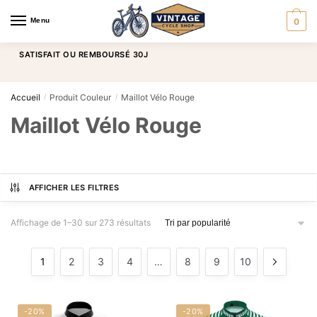
Menu
0
SATISFAIT OU REMBOURSÉ 30J
Accueil
Produit Couleur
Maillot Vélo Rouge
/
/
Maillot Vélo Rouge
AFFICHER LES FILTRES
Affichage de 1–30 sur 273 résultats
1
2
3
4
…
8
9
10
-20%
-20%