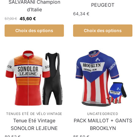
SALVARANI Champion
PEUGEOT
d’Italie
64,34
€
45,60
€
57,00
€
Choix des options
Choix des options
TENUES ETÉ DE VÉLO VINTAGE
UNCATEGORIZED
Tenue Eté Vintage
PACK MAILLOT + GANTS
SONOLOR LEJEUNE
BROOKLYN
89,52
€
85,50
€