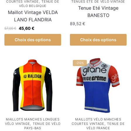
,
COURTES VINTAGE
TENUE DE
TENUES ETÉ DE VÉLO VINTAGE
VÉLO BELGIQUE
Tenue Eté Vintage
Maillot Vintage VELDA
BANESTO
LANO FLANDRIA
89,52
€
45,60
€
57,00
€
Choix des options
Choix des options
-20%
MAILLOTS MANCHES LONGUES
MAILLOTS VÉLO MANCHES
,
,
VÉLO VINTAGE
TENUE DE VÉLO
COURTES VINTAGE
TENUE DE
PAYS-BAS
VÉLO FRANCE