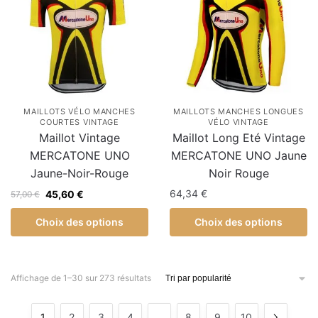
MAILLOTS VÉLO MANCHES
MAILLOTS MANCHES LONGUES
COURTES VINTAGE
VÉLO VINTAGE
Maillot Vintage
Maillot Long Eté Vintage
MERCATONE UNO
MERCATONE UNO Jaune
Jaune-Noir-Rouge
Noir Rouge
64,34
€
45,60
€
57,00
€
Choix des options
Choix des options
Affichage de 1–30 sur 273 résultats
1
2
3
4
…
8
9
10